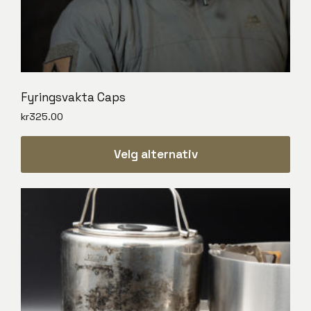
Fyringsvakta Caps
kr
325.00
Velg alternativ
Dette
produktet
har
flere
varianter.
Alternativene
kan
velges