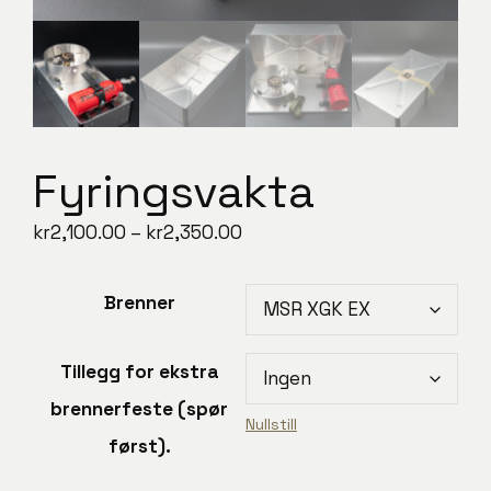
Fyringsvakta
Prisområde:
kr
2,100.00
–
kr
2,350.00
kr2,100.00
til
Brenner
kr2,350.00
Tillegg for ekstra
brennerfeste (spør
Nullstill
først).