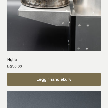
på
produktsiden
Hylle
kr
250.00
Legg i handlekurv