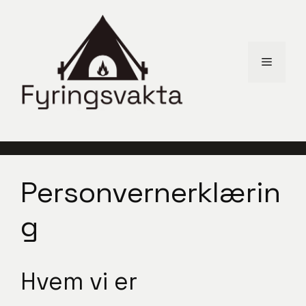
Hopp
til
innhold
Meny
Personvernerklærin
g
Hvem vi er